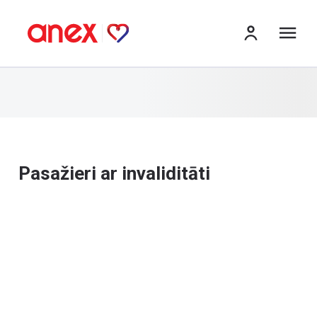
izv
Pasažieri ar invaliditāti