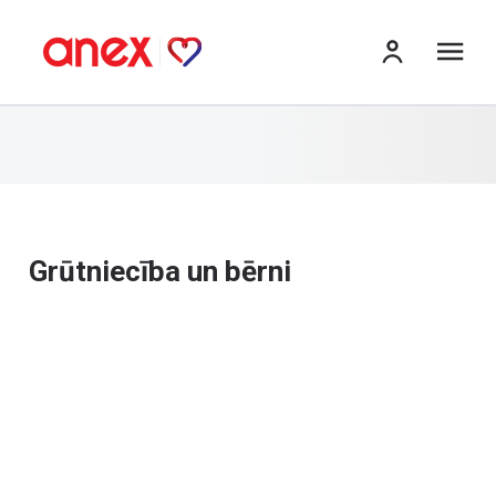
izv
Grūtniecība un bērni