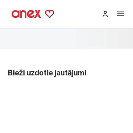
izv
Bieži uzdotie jautājumi