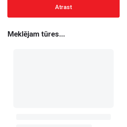
Atrast
Meklējam tūres...