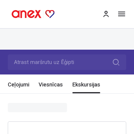
izv
Atrast maršrutu uz Ēģipti
Ceļojumi
Viesnīcas
Ekskursijas