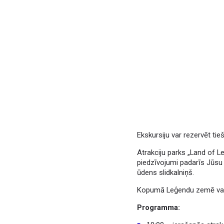
Ekskursiju var rezervēt tie
Atrakciju parks „Land of L
piedzīvojumi padarīs Jūsu
ūdens slidkalniņš.
Kopumā Leģendu zemē var a
Programma: