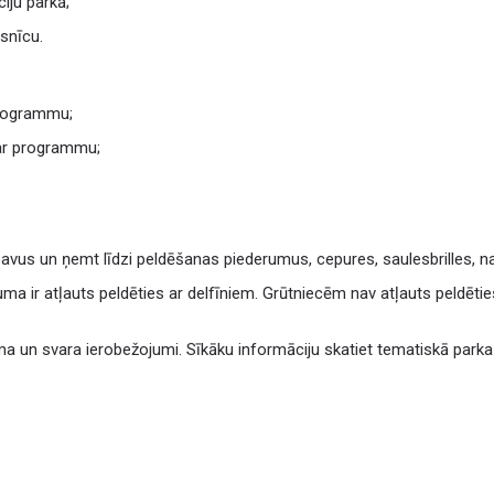
iju parkā;
snīcu.
programmu;
 ar programmu;
avus un ņemt līdzi peldēšanas piederumus, cepures, saulesbrilles, n
a ir atļauts peldēties ar delfīniem. Grūtniecēm nav atļauts peldēties
uma un svara ierobežojumi. Sīkāku informāciju skatiet tematiskā parka 