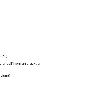
audu;
 ar delfīniem un braukt ar
vietnē.