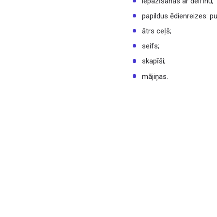
iepazīšanās ar delfīnu;
papildus ēdienreizes: p
ātrs ceļš;
seifs;
skapīši;
mājiņas.