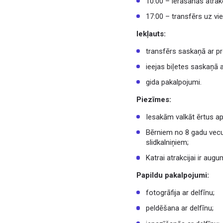
10:00 – ierašanās atrakc
17:00 – transfērs uz vie
Iekļauts:
transfērs saskaņā ar 
ieejas biļetes saskaņā
gida pakalpojumi.
Piezīmes:
Iesakām valkāt ērtus ap
Bērniem no 8 gadu vecum
slidkalniņiem;
Katrai atrakcijai ir aug
Papildu pakalpojumi:
fotogrāfija ar delfīnu;
peldēšana ar delfīnu;