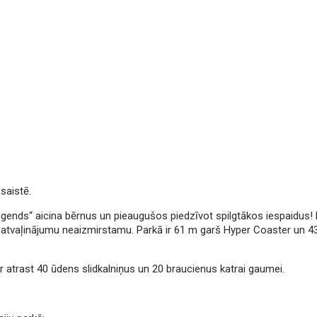
šsaistē.
egends“ aicina bērnus un pieaugušos piedzīvot spilgtākos iespaidus!
 atvaļinājumu neaizmirstamu. Parkā ir 61 m garš Hyper Coaster un 
trast 40 ūdens slidkalniņus un 20 braucienus katrai gaumei.